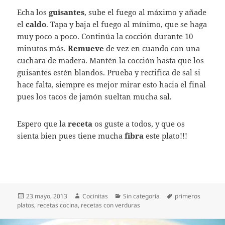
Echa los
guisantes
, sube el fuego al máximo y añade
el
caldo
. Tapa y baja el fuego al mínimo, que se haga
muy poco a poco. Continúa la cocción durante 10
minutos más.
Remueve
de vez en cuando con una
cuchara de madera. Mantén la cocción hasta que los
guisantes estén blandos. Prueba y rectifica de sal si
hace falta, siempre es mejor mirar esto hacia el final
pues los tacos de jamón sueltan mucha sal.
Espero que la
receta
os guste a todos, y que os
sienta bien pues tiene mucha
fibra
este plato!!!
Publicado
Autor
Categorías
Etiquetas
23 mayo, 2013
Cocinitas
Sin categoría
primeros
el
platos
,
recetas cocina
,
recetas con verduras