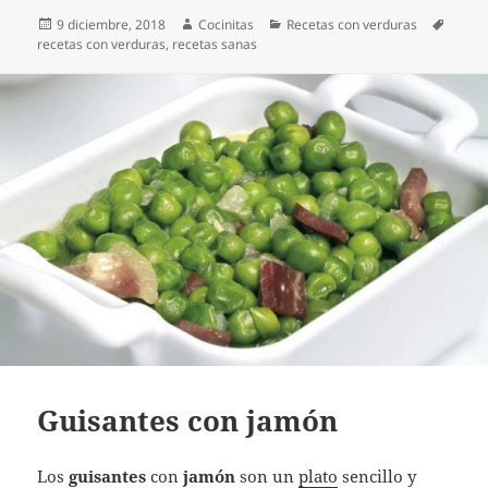
Publicado
Autor
Categorías
Etique
9 diciembre, 2018
Cocinitas
Recetas con verduras
el
recetas con verduras
,
recetas sanas
Guisantes con jamón
Los
guisantes
con
jamón
son un
plato
sencillo y