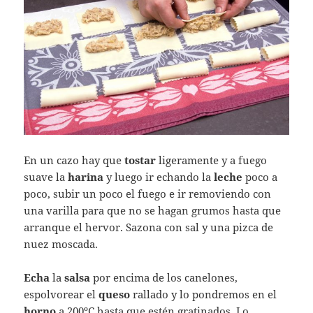
En un cazo hay que
tostar
ligeramente y a fuego
suave la
harina
y luego ir echando la
leche
poco a
poco, subir un poco el fuego e ir removiendo con
una varilla para que no se hagan grumos hasta que
arranque el hervor. Sazona con sal y una pizca de
nuez moscada.
Echa
la
salsa
por encima de los canelones,
espolvorear el
queso
rallado y lo pondremos en el
horno
a 200ºC hasta que estén gratinados. Lo