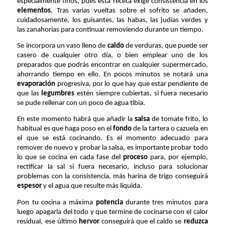
especialmente finos, pues esta receta exige consistencia en los
elementos
. Tras varias vueltas sobre el sofrito se añaden,
cuidadosamente, los guisantes, las habas, las judías verdes y
las zanahorias para continuar removiendo durante un tiempo.
Se incorpora un vaso lleno de
caldo
de verduras, que puede ser
casero de cualquier otro día, o bien emplear uno de los
preparados que podrás encontrar en cualquier supermercado,
ahorrando tiempo en ello. En pocos minutos se notará una
evaporación
progresiva, por lo que hay que estar pendiente de
que las
legumbres
estén siempre cubiertas, si fuera necesario
se pude rellenar con un poco de agua tibia.
En este momento habrá que añadir la
salsa
de tomate frito, lo
habitual es que haga poso en el
fondo
de la tartera o cazuela en
el que se está cocinando. Es el momento adecuado para
remover de nuevo y probar la salsa, es importante probar todo
lo que se cocina en cada fase del
proceso
para, por ejemplo,
rectificar la sal si fuera necesario, incluso para solucionar
problemas con la consistencia, más harina de trigo conseguirá
espesor
y el agua que resulte más líquida.
Pon tu cocina a máxima
potencia
durante tres minutos para
luego apagarla del todo y que termine de cocinarse con el calor
residual, ese último
hervor
conseguirá que el caldo se
reduzca