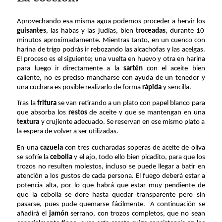
Aprovechando esa misma agua podemos proceder a hervir los
guisantes
, las habas y las judías, bien
troceadas
, durante 10
minutos aproximadamente. Mientras tanto, en un cuenco con
harina de trigo podrás ir rebozando las alcachofas y las acelgas.
El proceso es el siguiente; una vuelta en huevo y otra en harina
para luego ir directamente a la
sartén
con el aceite bien
caliente, no es preciso mancharse con ayuda de un tenedor y
una cuchara es posible realizarlo de forma
rápida
y sencilla.
Tras la
fritura
se van retirando a un plato con papel blanco para
que absorba los
restos
de aceite y que se mantengan en una
textura
y crujiente adecuado. Se reservan en ese mismo plato a
la espera de volver a ser utilizadas.
En una
cazuela
con tres cucharadas soperas de aceite de oliva
se sofríe la
cebolla
y el ajo, todo ello bien picadito, para que los
trozos no resulten molestos, incluso se puede llegar a batir en
atención a los gustos de cada persona. El fuego deberá estar a
potencia alta, por lo que habrá que estar muy pendiente de
que la cebolla se dore hasta quedar transparente pero sin
pasarse, pues pude quemarse fácilmente. A continuación se
añadirá el
jamón
serrano, con trozos completos, que no sean