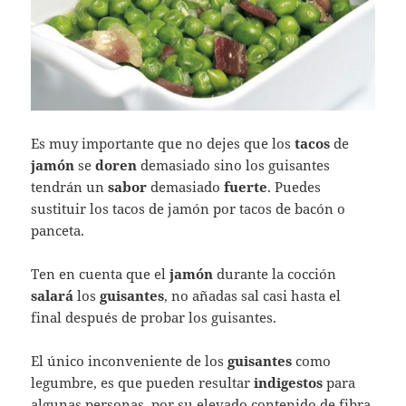
Es muy importante que no dejes que los
tacos
de
jamón
se
doren
demasiado sino los guisantes
tendrán un
sabor
demasiado
fuerte
. Puedes
sustituir los tacos de jamón por tacos de bacón o
panceta.
Ten en cuenta que el
jamón
durante la cocción
salará
los
guisantes
, no añadas sal casi hasta el
final después de probar los guisantes.
El único inconveniente de los
guisantes
como
legumbre, es que pueden resultar
indigestos
para
algunas personas, por su elevado contenido de fibra.