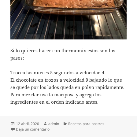
Si lo quieres hacer con thermomix estos son los
pasos:
Trocea las nueces 5 segundos a velocidad 4.
El chocolate en trozos a velocidad 9 bajando lo que
se quede por los lados queda en polvo rápidamente.
Para mezclar usa la mariposa y agrega los
ingredientes en el orden indicado antes.
Publicado
Autor
Categorías
12 abril, 2020
admin
Recetas para postres
el
en Brownie sin leche de vaca
Deja un comentario