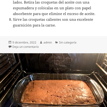
lados. Retira las croquetas del aceite con una
espumadera y colócalas en un plato con papel
absorbente para que elimine el exceso de aceite.
Sirve las croquetas calientes son una excelente
guarnición para la carne.
Publicado
Autor
Categorías
9 diciembre, 2022
admin
Sin categoría
el
en Croquetas de patata sin leche
Deja un comentario