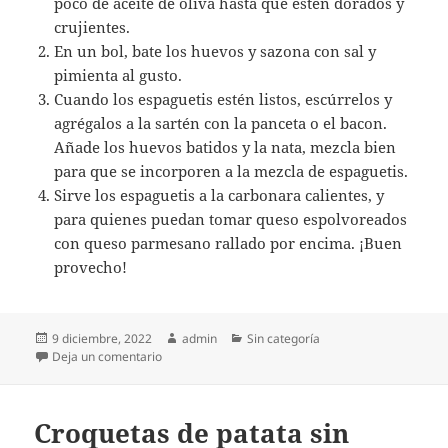
poco de aceite de oliva hasta que estén dorados y
crujientes.
En un bol, bate los huevos y sazona con sal y
pimienta al gusto.
Cuando los espaguetis estén listos, escúrrelos y
agrégalos a la sartén con la panceta o el bacon.
Añade los huevos batidos y la nata, mezcla bien
para que se incorporen a la mezcla de espaguetis.
Sirve los espaguetis a la carbonara calientes, y
para quienes puedan tomar queso espolvoreados
con queso parmesano rallado por encima. ¡Buen
provecho!
Publicado
Autor
Categorías
9 diciembre, 2022
admin
Sin categoría
el
en Espaguetis a la carbonara sin leche
Deja un comentario
Croquetas de patata sin