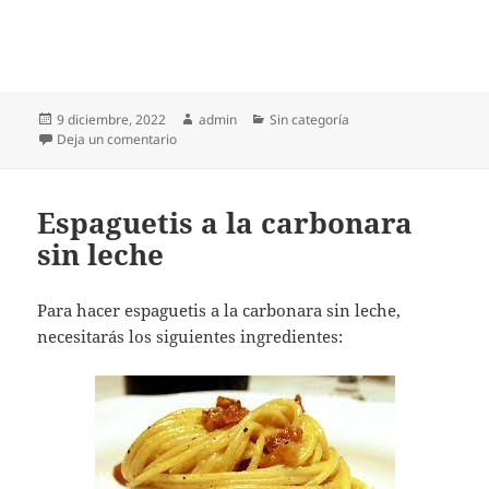
Publicado
Autor
Categorías
9 diciembre, 2022
admin
Sin categoría
el
en Receta super simple de pollo a la cerveza
Deja un comentario
Espaguetis a la carbonara
sin leche
Para hacer espaguetis a la carbonara sin leche,
necesitarás los siguientes ingredientes: