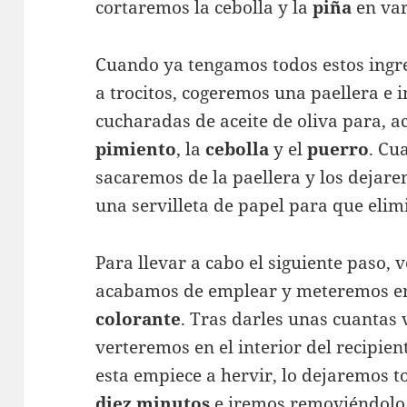
cortaremos la cebolla y la
piña
en var
Cuando ya tengamos todos estos ingre
a trocitos, cogeremos una paellera e 
cucharadas de aceite de oliva para, a
pimiento
, la
cebolla
y el
puerro
. Cu
sacaremos de la paellera y los dejar
una servilleta de papel para que elim
Para llevar a cabo el siguiente paso, 
acabamos de emplear y meteremos en 
colorante
. Tras darles unas cuantas 
verteremos en el interior del recipie
esta empiece a hervir, lo dejaremos t
diez minutos
e iremos removiéndolo 