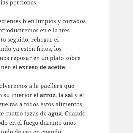
ias porciones.
dientes bien limpios y cortados
introduciremos en ella tres
cto seguido, rehogar el
ando ya estén fritos, los
emos reposar en un plato sobre
inen el
exceso de aceite
.
volveremos a la paellera que
su interior el
arroz
, la
sal
y el
vueltas a todos estos alimentos,
nte cuatro tazas de
agua
. Cuando
odo en el fuego durante unos
todo de vez en cuando.