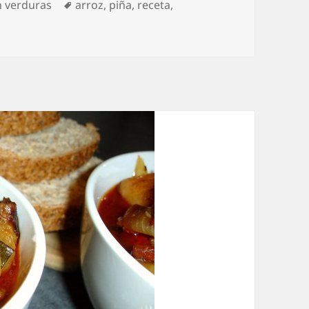
Etiquetas
n verduras
arroz
,
piña
,
receta
,