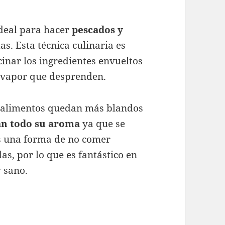
ideal para hacer
pescados y
s. Esta técnica culinaria es
cinar los ingredientes envueltos
l vapor que desprenden.
s alimentos quedan más blandos
n todo su aroma
ya que se
es una forma de no comer
s, por lo que es fantástico en
y sano.
n grasas y en su jugo: el papillote