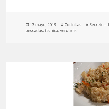
Publicado
Autor
Categoría
13 mayo, 2019
Cocinitas
Secretos d
el
pescados
,
tecnica
,
verduras