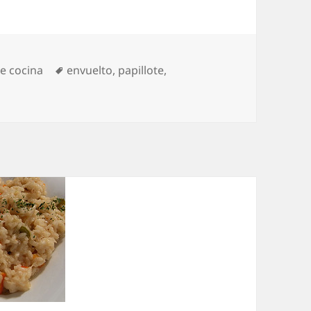
s
Etiquetas
e cocina
envuelto
,
papillote
,