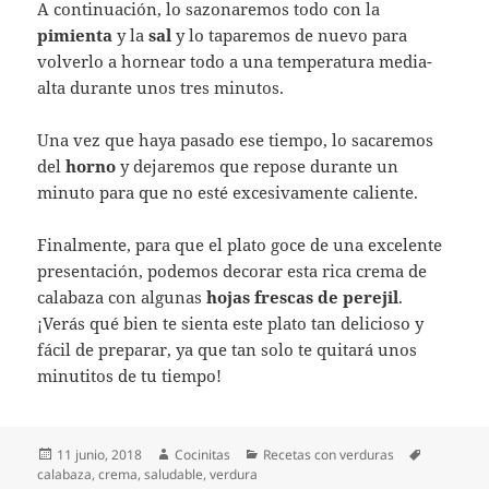
A continuación, lo sazonaremos todo con la
pimienta
y la
sal
y lo taparemos de nuevo para
volverlo a hornear todo a una temperatura media-
alta durante unos tres minutos.
Una vez que haya pasado ese tiempo, lo sacaremos
del
horno
y dejaremos que repose durante un
minuto para que no esté excesivamente caliente.
Finalmente, para que el plato goce de una excelente
presentación, podemos decorar esta rica crema de
calabaza con algunas
hojas frescas de perejil
.
¡Verás qué bien te sienta este plato tan delicioso y
fácil de preparar, ya que tan solo te quitará unos
minutitos de tu tiempo!
Publicado
Autor
Categorías
Etiquetas
11 junio, 2018
Cocinitas
Recetas con verduras
el
calabaza
,
crema
,
saludable
,
verdura