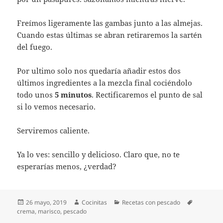
Freímos ligeramente las gambas junto a las almejas.
Cuando estas últimas se abran retiraremos la sartén
del fuego.
Por ultimo solo nos quedaría añadir estos dos
últimos ingredientes a la mezcla final cociéndolo
todo unos
5 minutos
. Rectificaremos el punto de sal
si lo vemos necesario.
Serviremos caliente.
Ya lo ves: sencillo y delicioso. Claro que, no te
esperarías menos, ¿verdad?
Publicado
Autor
Categorías
Etiquetas
26 mayo, 2019
Cocinitas
Recetas con pescado
el
crema
,
marisco
,
pescado