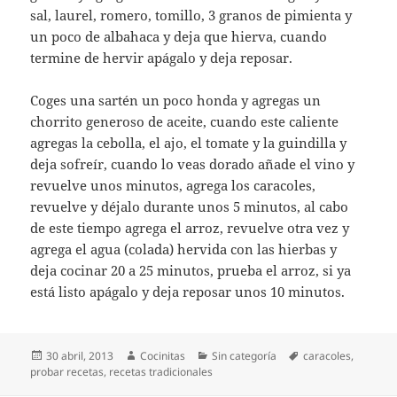
sal, laurel, romero, tomillo, 3 granos de pimienta y
un poco de albahaca y deja que hierva, cuando
termine de hervir apágalo y deja reposar.
Coges una sartén un poco honda y agregas un
chorrito generoso de aceite, cuando este caliente
agregas la cebolla, el ajo, el tomate y la guindilla y
deja sofreír, cuando lo veas dorado añade el vino y
revuelve unos minutos, agrega los caracoles,
revuelve y déjalo durante unos 5 minutos, al cabo
de este tiempo agrega el arroz, revuelve otra vez y
agrega el agua (colada) hervida con las hierbas y
deja cocinar 20 a 25 minutos, prueba el arroz, si ya
está listo apágalo y deja reposar unos 10 minutos.
Publicado
Autor
Categorías
Etiquetas
30 abril, 2013
Cocinitas
Sin categoría
caracoles
,
el
probar recetas
,
recetas tradicionales