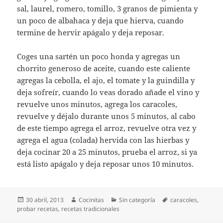
sal, laurel, romero, tomillo, 3 granos de pimienta y
un poco de albahaca y deja que hierva, cuando
termine de hervir apágalo y deja reposar.
Coges una sartén un poco honda y agregas un
chorrito generoso de aceite, cuando este caliente
agregas la cebolla, el ajo, el tomate y la guindilla y
deja sofreír, cuando lo veas dorado añade el vino y
revuelve unos minutos, agrega los caracoles,
revuelve y déjalo durante unos 5 minutos, al cabo
de este tiempo agrega el arroz, revuelve otra vez y
agrega el agua (colada) hervida con las hierbas y
deja cocinar 20 a 25 minutos, prueba el arroz, si ya
está listo apágalo y deja reposar unos 10 minutos.
Publicado
Autor
Categorías
Etiquetas
30 abril, 2013
Cocinitas
Sin categoría
caracoles
,
el
probar recetas
,
recetas tradicionales