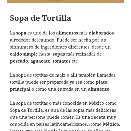
Sopa de Tortilla
La
sopa
es uno de los
alimentos
más
elaborados
alrededor del mundo. Puede ser hecha por un
sinnúmero de ingredientes diferentes, desde un
caldo simple
hasta
sopas
más refinadas de
pescado
,
aguacate
,
tomates
etc.
La
sopa
de tortitas de maiz o allí también llamadas
tortilla puede ser preparada ya sea como
plato
principal
o como una entrada en un
almuerzo
.
La sopa de tortitas o más conocida en México como
Sopa de Tortilla, es una de las sopas más deliciosas
que una persona puede comer. Es una
receta
muy
conocida en países latinoamericanos
,
.como
México
.
Puesto que este blog lo leen muchos de ellos, va