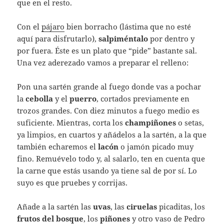
que en el resto.
Con el
pájaro
bien borracho (lástima que no esté
aquí para disfrutarlo),
salpiméntalo
por dentro y
por fuera. Éste es un plato que “pide” bastante sal.
Una vez aderezado vamos a preparar el relleno:
Pon una sartén grande al fuego donde vas a pochar
la
cebolla
y el
puerro
, cortados previamente en
trozos grandes. Con diez minutos a fuego medio es
suficiente. Mientras, corta los
champiñones
o setas,
ya limpios, en cuartos y añádelos a la sartén, a la que
también echaremos el
lacón
o jamón picado muy
fino. Remuévelo todo y, al salarlo, ten en cuenta que
la carne que estás usando ya tiene sal de por sí. Lo
suyo es que pruebes y corrijas.
Añade a la sartén las
uvas
, las
ciruelas
picaditas, los
frutos del bosque
, los
piñones
y otro vaso de Pedro