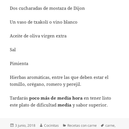
Dos cucharadas de mostaza de Dijon
Un vaso de txakolí o vino blanco
Aceite de oliva virgen extra
Sal
Pimienta
Hierbas aromáticas, entre las que deben estar el
tomillo, orégano, romero y perejil.
Tardarás
poco más de media hora
en tener listo
este plato de dificultad
media
y sabor superior.
Publicado
Autor
Categorías
Etiquetas
3 junio, 2018
Cocinitas
Recetas con carne
carne
,