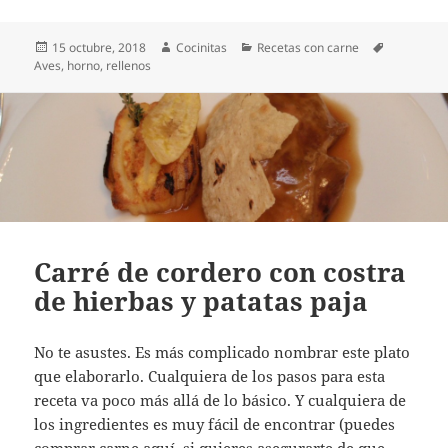
Publicado
Autor
Categorías
Etiquetas
15 octubre, 2018
Cocinitas
Recetas con carne
el
Aves
,
horno
,
rellenos
Carré de cordero con costra
de hierbas y patatas paja
No te asustes. Es más complicado nombrar este plato
que elaborarlo. Cualquiera de los pasos para esta
receta va poco más allá de lo básico. Y cualquiera de
los ingredientes es muy fácil de encontrar (puedes