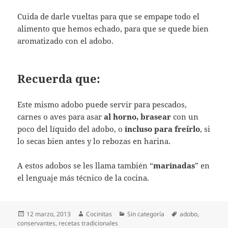
Cuida de darle vueltas para que se empape todo el
alimento que hemos echado, para que se quede bien
aromatizado con el adobo.
Recuerda que:
Este mismo adobo puede servir para pescados,
carnes o aves para asar
al horno, brasear
con un
poco del líquido del adobo, o
incluso para freírlo
, si
lo secas bien antes y lo rebozas en harina.
A estos adobos se les llama también “
marinadas
” en
el lenguaje más técnico de la cocina.
Publicado
Autor
Categorías
Etiquetas
12 marzo, 2013
Cocinitas
Sin categoría
adobo
,
el
conservantes
,
recetas tradicionales