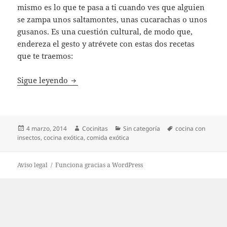
mismo es lo que te pasa a ti cuando ves que alguien
se zampa unos saltamontes, unas cucarachas o unos
gusanos. Es una cuestión cultural, de modo que,
endereza el gesto y atrévete con estas dos recetas
que te traemos:
¡Qué asco tan rico!
Sigue leyendo
Publicado
Autor
Categorías
Etiquetas
4 marzo, 2014
Cocinitas
Sin categoría
cocina con
el
insectos
,
cocina exótica
,
comida exótica
Aviso legal
Funciona gracias a WordPress