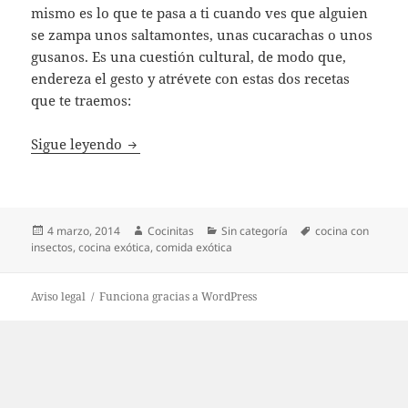
mismo es lo que te pasa a ti cuando ves que alguien
se zampa unos saltamontes, unas cucarachas o unos
gusanos. Es una cuestión cultural, de modo que,
endereza el gesto y atrévete con estas dos recetas
que te traemos:
¡Qué asco tan rico!
Sigue leyendo
Publicado
Autor
Categorías
Etiquetas
4 marzo, 2014
Cocinitas
Sin categoría
cocina con
el
insectos
,
cocina exótica
,
comida exótica
Aviso legal
Funciona gracias a WordPress