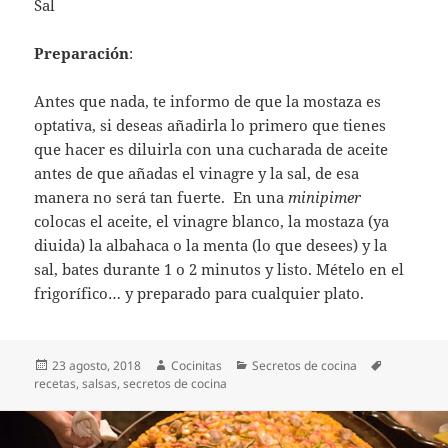
Sal
Preparación
:
Antes que nada, te informo de que la mostaza es
optativa, si deseas añadirla lo primero que tienes
que hacer es diluirla con una cucharada de aceite
antes de que añadas el vinagre y la sal, de esa
manera no será tan fuerte. En una
minipimer
colocas el aceite, el vinagre blanco, la mostaza (ya
diuida) la albahaca o la menta (lo que desees) y la
sal, bates durante 1 o 2 minutos y listo. Mételo en el
frigorífico… y preparado para cualquier plato.
Publicado
Autor
Categorías
Etiquetas
23 agosto, 2018
Cocinitas
Secretos de cocina
el
recetas
,
salsas
,
secretos de cocina