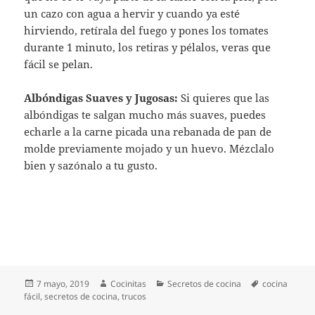
un cazo con agua a hervir y cuando ya esté
hirviendo, retírala del fuego y pones los tomates
durante 1 minuto, los retiras y pélalos, veras que
fácil se pelan.
Albóndigas Suaves y Jugosas:
Si quieres que las
albóndigas te salgan mucho más suaves, puedes
echarle a la carne picada una rebanada de pan de
molde previamente mojado y un huevo. Mézclalo
bien y sazónalo a tu gusto.
Publicado
Autor
Categorías
Etiquetas
7 mayo, 2019
Cocinitas
Secretos de cocina
cocina
el
fácil
,
secretos de cocina
,
trucos