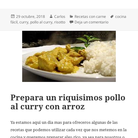
Publicado
Autor
Categorías
Etiquetas
29 octubre, 2018
Carlos
Recetas con carne
cocina
el
en Risotto al curr
fácil
,
curry
,
pollo al curry
,
risotto
Deja un comentario
Prepara un riquisimos pollo
al curry con arroz
Ya estamos aqui un dia mas para ofreceros algunas de las
recetas que podemos utilizar cada vez que nos metemos en la
cocina y queremos preparar algo rico, ya sea para nosotros o