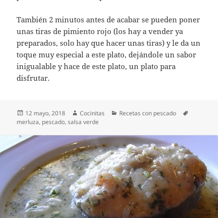
También 2 minutos antes de acabar se pueden poner
unas tiras de pimiento rojo (los hay a vender ya
preparados, solo hay que hacer unas tiras) y le da un
toque muy especial a este plato, dejándole un sabor
inigualable y hace de este plato, un plato para
disfrutar.
Publicado
Autor
Categorías
Etiquetas
12 mayo, 2018
Cocinitas
Recetas con pescado
el
merluza
,
pescado
,
salsa verde