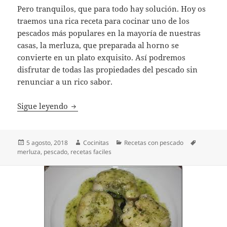
Pero tranquilos, que para todo hay solución. Hoy os
traemos una rica receta para cocinar uno de los
pescados más populares en la mayoría de nuestras
casas, la merluza, que preparada al horno se
convierte en un plato exquisito. Así podremos
disfrutar de todas las propiedades del pescado sin
renunciar a un rico sabor.
Merluza al horno, un plato sano y fácil de 
Sigue leyendo
Publicado
Autor
Categorías
Etiquetas
5 agosto, 2018
Cocinitas
Recetas con pescado
el
merluza
,
pescado
,
recetas faciles