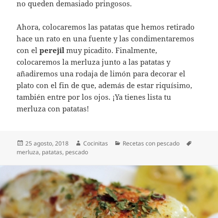
no queden demasiado pringosos.
Ahora, colocaremos las patatas que hemos retirado
hace un rato en una fuente y las condimentaremos
con el
perejil
muy picadito. Finalmente,
colocaremos la merluza junto a las patatas y
añadiremos una rodaja de limón para decorar el
plato con el fin de que, además de estar riquísimo,
también entre por los ojos. ¡Ya tienes lista tu
merluza con patatas!
Publicado
Autor
Categorías
Etiqueta
25 agosto, 2018
Cocinitas
Recetas con pescado
el
merluza
,
patatas
,
pescado