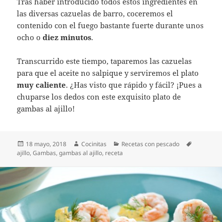
Tras haber introducido todos estos ingredientes en
las diversas cazuelas de barro, coceremos el
contenido con el fuego bastante fuerte durante unos
ocho o
diez minutos
.
Transcurrido este tiempo, taparemos las cazuelas
para que el aceite no salpique y serviremos el plato
muy caliente
. ¿Has visto que rápido y fácil? ¡Pues a
chuparse los dedos con este exquisito plato de
gambas al ajillo!
Publicado
Autor
Categorías
Etiquetas
18 mayo, 2018
Cocinitas
Recetas con pescado
el
ajillo
,
Gambas
,
gambas al ajillo
,
receta