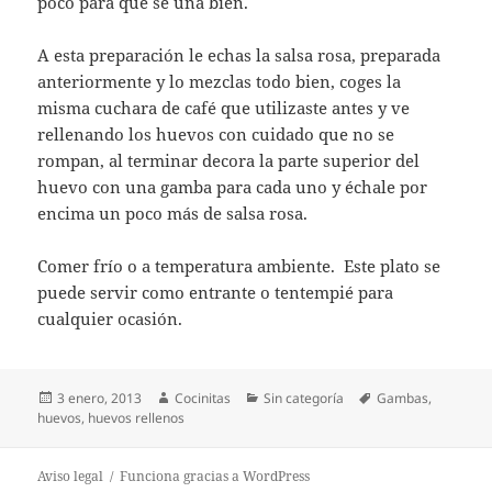
poco para que se una bien.
A esta preparación le echas la salsa rosa, preparada
anteriormente y lo mezclas todo bien, coges la
misma cuchara de café que utilizaste antes y ve
rellenando los huevos con cuidado que no se
rompan, al terminar decora la parte superior del
huevo con una gamba para cada uno y échale por
encima un poco más de salsa rosa.
Comer frío o a temperatura ambiente. Este plato se
puede servir como entrante o tentempié para
cualquier ocasión.
Publicado
Autor
Categorías
Etiquetas
3 enero, 2013
Cocinitas
Sin categoría
Gambas
,
el
huevos
,
huevos rellenos
Aviso legal
Funciona gracias a WordPress