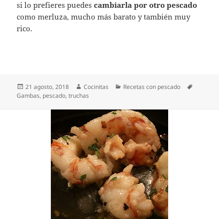
si lo prefieres puedes
cambiarla por otro pescado
como merluza, mucho más barato y también muy
rico.
Publicado
Autor
Categorías
Etiqueta
21 agosto, 2018
Cocinitas
Recetas con pescado
el
Gambas
,
pescado
,
truchas