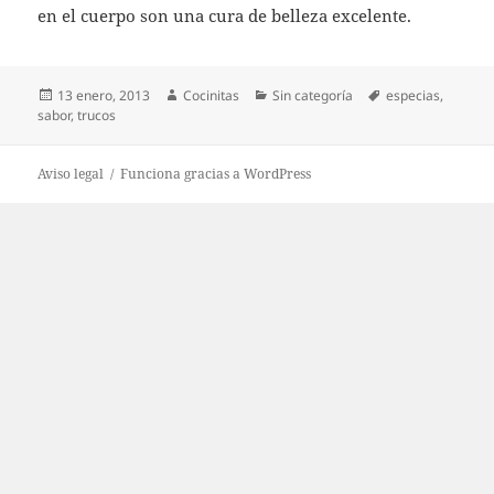
en el cuerpo son una cura de belleza excelente.
Publicado
Autor
Categorías
Etiquetas
13 enero, 2013
Cocinitas
Sin categoría
especias
,
el
sabor
,
trucos
Aviso legal
Funciona gracias a WordPress