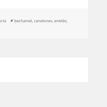
as
Etiquetas
oría
bechamel
,
canelones
,
eneldo
,