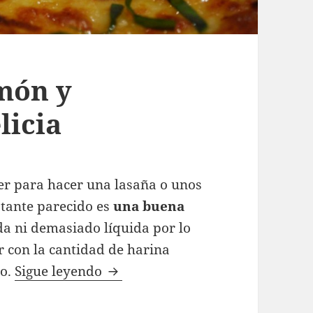
món y
licia
cer para hacer una lasaña o unos
stante parecido es
una buena
da ni demasiado líquida por lo
 con la cantidad de harina
Canelones de salmón y espinacas
to.
Sigue leyendo