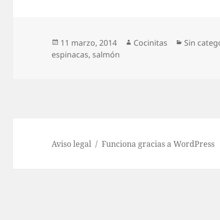
Publicado
Autor
Categorí
11 marzo, 2014
Cocinitas
Sin categ
el
espinacas
,
salmón
Aviso legal
Funciona gracias a WordPress