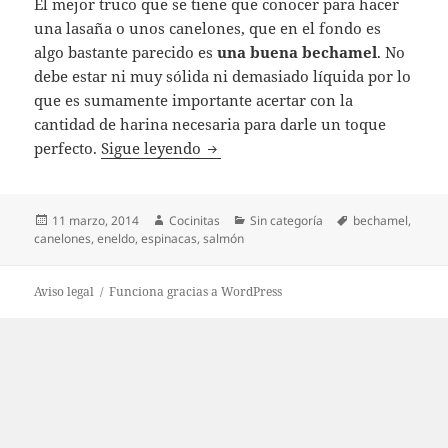
El mejor truco que se tiene que conocer para hacer
una lasaña o unos canelones, que en el fondo es
algo bastante parecido es
una buena bechamel
. No
debe estar ni muy sólida ni demasiado líquida por lo
que es sumamente importante acertar con la
cantidad de harina necesaria para darle un toque
Canelones de salmón y espinacas, 
perfecto.
Sigue leyendo
Publicado
Autor
Categorías
Etiquetas
11 marzo, 2014
Cocinitas
Sin categoría
bechamel
,
el
canelones
,
eneldo
,
espinacas
,
salmón
Aviso legal
Funciona gracias a WordPress