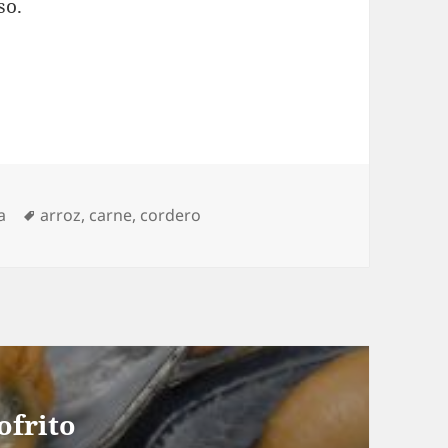
so.
Etiquetas
a
arroz
,
carne
,
cordero
ofrito