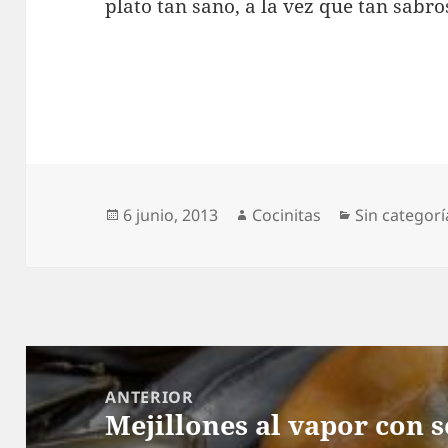
plato tan sano, a la vez que tan sabro
Publicado
Autor
Categorías
6 junio, 2013
Cocinitas
Sin categorí
el
Navegación
de
ANTERIOR
Mejillones al vapor con s
entradas
Entrada