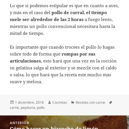
Lo que si podemos estipular es que en cuanto a aves,
y más en el caso del
pollo de corral, el tiempo
suele ser alrededor de las 2 horas
a fuego lento,
mientras un pollo convencional necesitara hasta la
mitad de tiempo.
Es importante que cuando trocees el pollo lo hagas
sobre todo de forma que
rompas por sus
articulaciones
, esto hará que una vez en la cocción
su gelatina salga al exterior y se mezcle con el caldo
o salsa, lo que hará que la receta este mucho más
suave y melosa.
Publicado
Autor
Categorías
Etiquetas
1 diciembre, 2018
Cocinitas
Recetas con carne
el
carne
,
pepitoria
,
pollo
Navegación
ANTERIOR
de
Cómo hacer un bizcocho de limón
Entrada