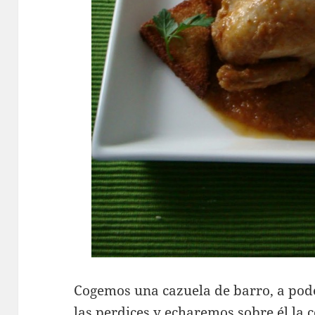
Cogemos una cazuela de barro, a pode
las perdices y echaremos sobre él la 