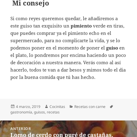
Mi consejo
Si como reyes queremos quedar, le añadiremos a
este guiso tan exquisito un
pimiento
verde en tiras,
que puedes comprar ya el pimiento echo en el
supermercado, para no complicarte la vida, y se lo
podemos poner en el momento de poner el
guiso
en
el plato, lo pondremos por encima haciendo un poco
de decoración a nuestra manera. Verás como al así
hacerlo, todos te van a dar besos y mimos todo el dia
por la buena comida que tú has hecho.
Publicado
Autor
Categorías
Etiquetas
4 marzo, 2019
Cocinitas
Recetas con carne
el
gastronomía
,
guisos
,
recetas
Navegación
ANTERIOR
de
Lomo de cerdo con puré de castañas,
Entrada