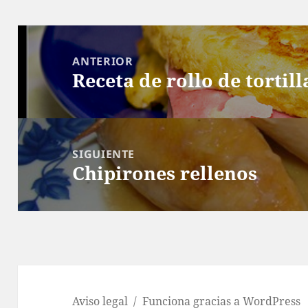
Navegación
de
ANTERIOR
Receta de rollo de tortill
entradas
Entrada
anterior:
SIGUIENTE
Chipirones rellenos
Entrada
siguiente:
Aviso legal
Funciona gracias a WordPress