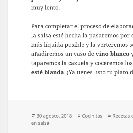
muy lento.
Para completar el proceso de elaborac
la salsa esté hecha la pasaremos por 
más líquida posible y la verteremos so
añadiremos un vaso de
vino blanco
y
taparemos la cazuela y coceremos lo
esté blanda
. ¡Ya tienes listo tu plato
Publicado
Autor
Categorí
30 agosto, 2018
Cocinitas
Recetas 
el
en salsa