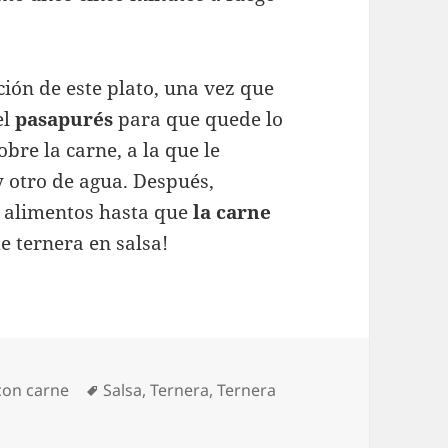
ión de este plato, una vez que
el
pasapurés
para que quede lo
bre la carne, a la que le
 otro de agua. Después,
s alimentos hasta que
la carne
 de ternera en salsa!
as
Etiquetas
con carne
Salsa
,
Ternera
,
Ternera