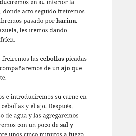
duciremos en su interior la
a
, donde acto seguido freiremos
habremos pasado por
harina
.
azuela, les iremos dando
fríen.
a freiremos las
cebollas
picadas
s acompañaremos de un
ajo
que
te.
os e introduciremos su carne en
cebollas y el ajo. Después,
o de agua y las agregaremos
aremos con un poco de
sal y
nte unos cinco minutos a fuego