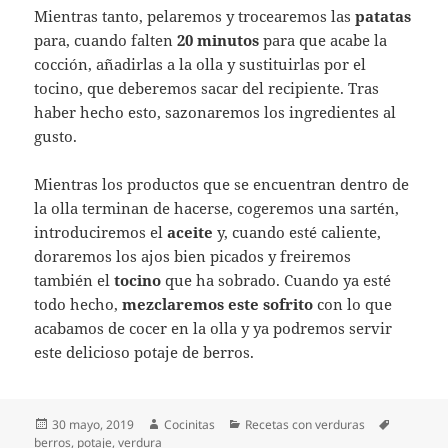
Mientras tanto, pelaremos y trocearemos las
patatas
para, cuando falten
20 minutos
para que acabe la
cocción, añadirlas a la olla y sustituirlas por el
tocino, que deberemos sacar del recipiente. Tras
haber hecho esto, sazonaremos los ingredientes al
gusto.
Mientras los productos que se encuentran dentro de
la olla terminan de hacerse, cogeremos una sartén,
introduciremos el
aceite
y, cuando esté caliente,
doraremos los ajos bien picados y freiremos
también el
tocino
que ha sobrado. Cuando ya esté
todo hecho,
mezclaremos este sofrito
con lo que
acabamos de cocer en la olla y ya podremos servir
este delicioso potaje de berros.
Publicado
Autor
Categorías
Etiquetas
30 mayo, 2019
Cocinitas
Recetas con verduras
el
berros
,
potaje
,
verdura