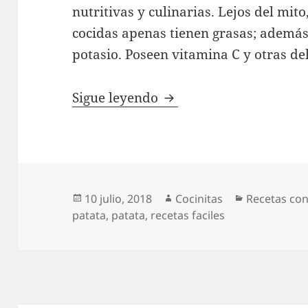
nutritivas y culinarias. Lejos del mit
cocidas apenas tienen grasas; además,
potasio. Poseen vitamina C y otras de
Nidos de patata
Sigue leyendo
Publicado
Autor
Categorías
10 julio, 2018
Cocinitas
Recetas co
el
patata
,
patata
,
recetas faciles