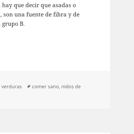
o, hay que decir que asadas o
 son una fuente de fibra y de
l grupo B.
Etiquetas
n verduras
comer sano
,
nidos de