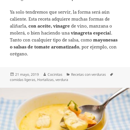
Ya solo tendremos que servir, la forma será aún
caliente. Esta receta adquiere muchas formas de
aliñarla,
con aceite, vinagre
de vino, manzana o
molerá, o bien haciendo una
vinagreta especia
l.
Tanto con cualquier tipo de salsa, como
mayonesas
o salsas de tomate aromatizado
, por ejemplo, con
orégano.
Publicado
Autor
Categorías
Etiquetas
21 mayo, 2019
Cocinitas
Recetas con verduras
el
comidas ligeras
,
Hortalizas
,
verdura