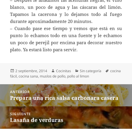
blanco, un poco de agua y las cáscaras del limón.
Tapamos la cacerona y lo dejamos todo al fuego
durante aproximadamente 20 minutos.
– Cuando pase ese tiempo y vemos que está en su
punto lo echamos todo en una fuente y le echamos
un poco de perejil por encima para decorar nuestro
plato. Ya estará listo para servir.
Publicado
Autor
Categorías
Etiquetas
2 septiembre, 2014
Cocinitas
Sin categoría
cocina
el
fácil
,
cocina sana
,
muslos de pollo
,
pollo al limon
Navegación
ANTERIOR
de
Prepara una rica salsa carbonara casera
Entrada
entradas
anterior:
SIGUIENTE
Lasaña de verduras
Entrada
siguiente: