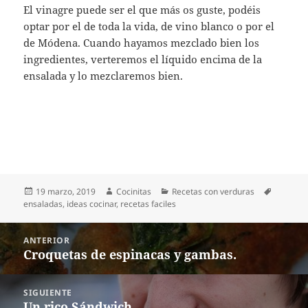
El vinagre puede ser el que más os guste, podéis
optar por el de toda la vida, de vino blanco o por el
de Módena. Cuando hayamos mezclado bien los
ingredientes, verteremos el líquido encima de la
ensalada y lo mezclaremos bien.
Publicado
Autor
Categorías
Etiqueta
19 marzo, 2019
Cocinitas
Recetas con verduras
el
ensaladas
,
ideas cocinar
,
recetas faciles
Navegación
ANTERIOR
de
Croquetas de espinacas y gambas.
Entrada
entradas
anterior:
SIGUIENTE
Un rico Sándwich
Entrada